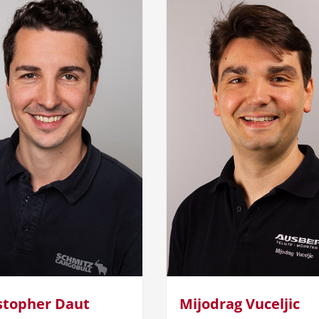
stopher Daut
Mijodrag Vuceljic