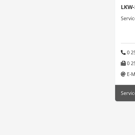
LKW-
Servi
0 25
0 25
E-M
Servic