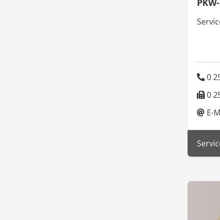
PKW-
Servic
0 25
0 25
E-M
Servic