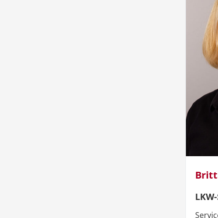
Brit
LKW-
Servic