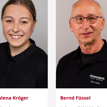
lena Kröger
Bernd Füssel