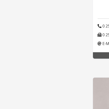
0 25
0 25
E-M