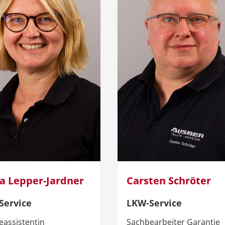
ta Lepper-Jardner
Carsten Schröter
Service
LKW-Service
eassistentin
Sachbearbeiter Garantie