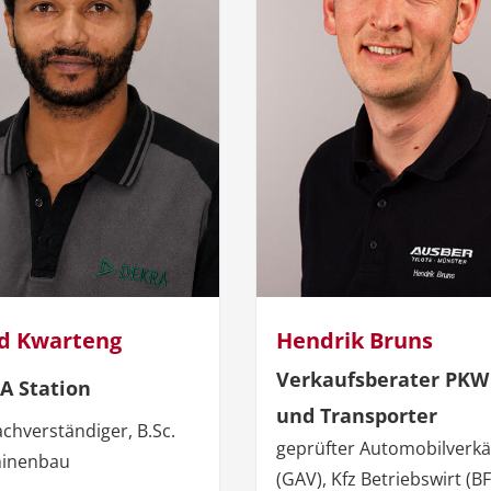
d Kwarteng
Hendrik Bruns
Verkaufsberater PKW
A Station
und Transporter
achverständiger, B.Sc.
geprüfter Automobilverkä
inenbau
(GAV), Kfz Betriebswirt (B