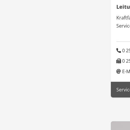
Leit
Kraftf
Servi
0 25
0 25
E-M
Servic